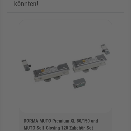
könnten!
Die Navigation durch die Elemente des Karussells ist mit der Tab
Karussell überspringen
Zur Karussell-Navigation springen
DORMA MUTO Premium XL 80/150 und
MUTO Self-Closing 120 Zubehör-Set