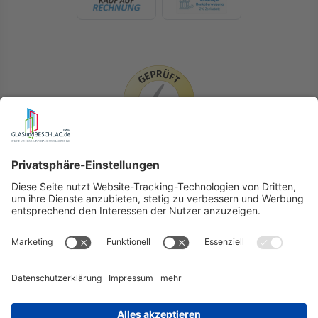
LIEFERLÄNDER
GLASundBESCHLAG.de
Hersteller
Beratung
FAQ
Glossar
Kontakt
Newsletter
TEAM