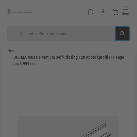
Direkt zum Inhalt
Menü
Suche
Home
DORMA MUTO Premium Self-Closing 120 Abdeckprofil Fixlänge
bis 5.999 mm
rmenü für Kategorie Glastüren anzeigen
rmenü für Kategorie Glasduschen anzeigen
rmenü für Kategorie Beschläge anzeigen