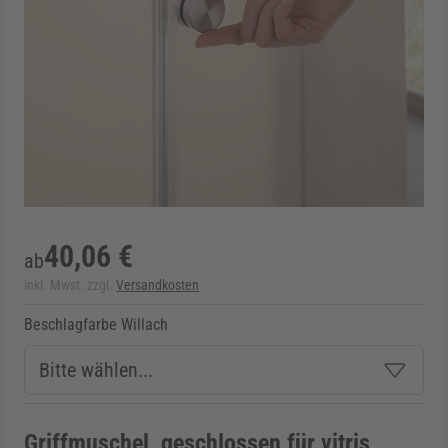
rmenü für Kategorie Zargen anzeigen
rmenü für Kategorie Aussenverglasung anzei
rmenü für Kategorie Angebote anzeigen
40,06 €
ab
inkl. Mwst. zzgl.
Versandkosten
Beschlagfarbe Willach
Griffmuschel, geschlossen für vitris