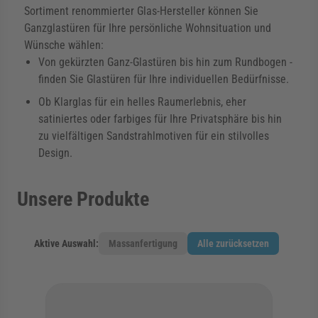
Sortiment renommierter Glas-Hersteller können Sie
rmenü für Kategorie Zargen anzeigen
Ganzglastüren für Ihre persönliche Wohnsituation und
Wünsche wählen:
Von gekürzten Ganz-Glastüren bis hin zum Rundbogen -
rmenü für Kategorie Aussenverglasung anzei
finden Sie Glastüren für Ihre individuellen Bedürfnisse.
Ob Klarglas für ein helles Raumerlebnis, eher
satiniertes oder farbiges für Ihre Privatsphäre bis hin
rmenü für Kategorie Angebote anzeigen
zu vielfältigen Sandstrahlmotiven für ein stilvolles
Design.
Unsere Produkte
Aktive Auswahl:
Massanfertigung
Alle zurücksetzen