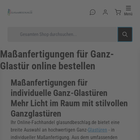
Direkt zum Inhalt
Menü
Suche
Maßanfertigungen für Ganz-
Glastür online bestellen
rmenü für Kategorie Glastüren anzeigen
Maßanfertigungen für
individuelle Ganz-Glastüren
rmenü für Kategorie Glasduschen anzeigen
Mehr Licht im Raum mit stilvollen
Ganzglastüren
Ihr Online-Fachhandel glasundbeschlag.de bietet eine
rmenü für Kategorie Beschläge anzeigen
breite Auswahl an hochwertigen Ganz-
Glastüren
- in
individueller Maßanfertigung. Aus dem umfassenden