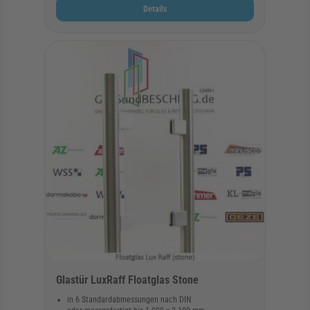
Details
Glastür LuxRaff Floatglas Stone
in 6 Standardabmessungen nach DIN