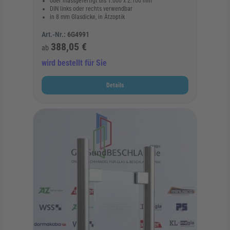
oder massgefertigt bis 1.000 x 2.100 mm
DIN links oder rechts verwendbar
in 8 mm Glasdicke, in Ätzoptik
Art.-Nr.:
6G4991
388,05 €
ab
wird bestellt für Sie
Details