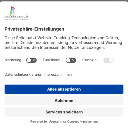
mit Farbdruckmotiv
in 6 Standardabmessungen nach DIN
oder massgefertigt bis 1.000 x 2.100 mm
Glas nach Wahl
Art.-Nr.:
6L0197
490,95 €
ab
wird bestellt für Sie
Details