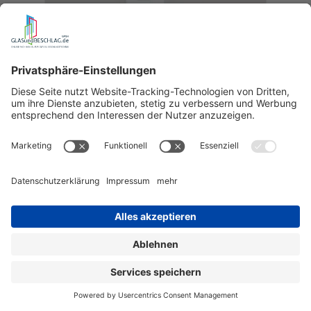
WSS OBJEKT Rahmenteil für Zargen für VX
verzinkt
Art.-Nr.:
21.440.0000.010
23,16 €
Auf Lager
Details