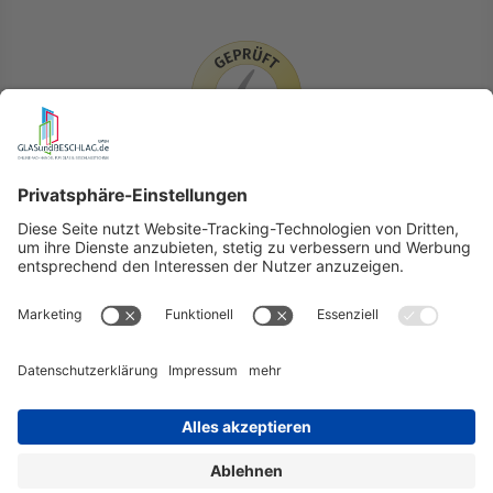
LIEFERLÄNDER
GLASundBESCHLAG.de
Hersteller
Beratung
FAQ
Glossar
Kontakt
Newsletter
TEAM
Widerruf
Lieferung & Versandkosten
Auslandversand