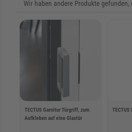
Wir haben andere Produkte gefunden, d
Die Navigation durch die Elemente des Karussells ist mit de
Karussell überspringen
TECTUS Garnitur Türgriff, zum
TECTUS 
Aufkleben auf eine Glastür