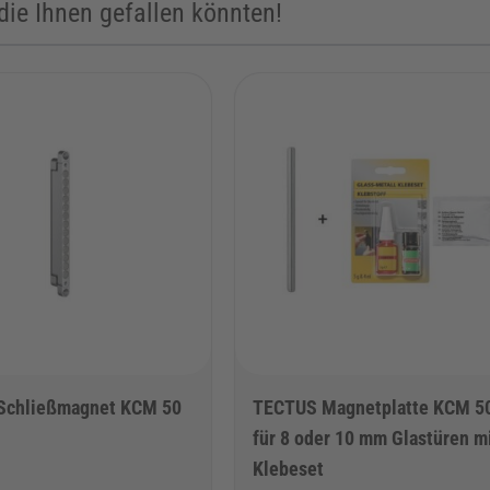
ie Ihnen gefallen könnten!
r Tab-Taste möglich. Sie können das Karussell überspringen oder über 
Schließmagnet KCM 50
TECTUS Magnetplatte KCM 5
für 8 oder 10 mm Glastüren m
Klebeset