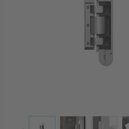
View larger image
View larger image
View larger 