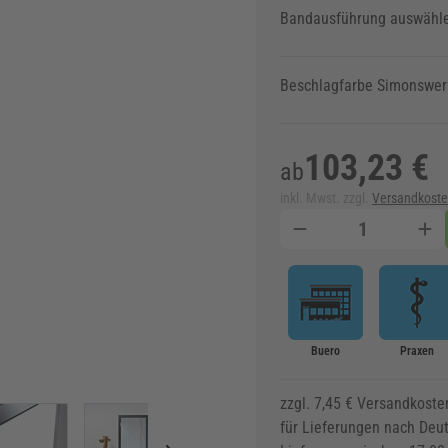
Bandausführung auswähl
Beschlagfarbe Simonswer
103,23 €
ab
inkl. Mwst. zzgl.
Versandkost
Menge
Buero
Praxen
zzgl. 7,45 € Versandkoste
image
View larger image
View larger image
View larger image
View larger im
für Lieferungen nach Deu