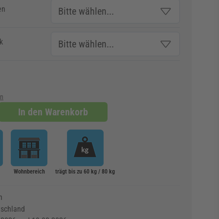
en
k
en
In den Warenkorb
Wohnbereich
trägt bis zu 60 kg / 80 kg
n
age
tschland