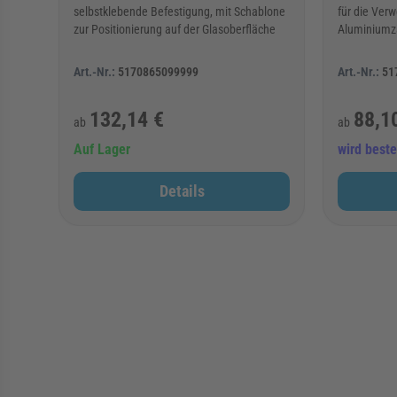
selbstklebende Befestigung, mit Schablone
für die Verw
zur Positionierung auf der Glasoberfläche
Aluminiumz
Art.-Nr.:
5170865099999
Art.-Nr.:
51
132,14 €
88,1
ab
ab
Auf Lager
wird bestel
Details