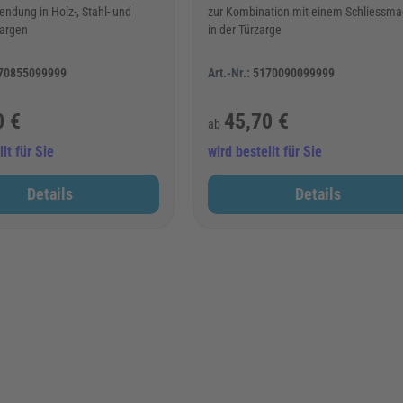
endung in Holz-, Stahl- und
zur Kombination mit einem Schliessma
argen
in der Türzarge
70855099999
Art.-Nr.:
5170090099999
0 €
45,70 €
ab
lt für Sie
wird bestellt für Sie
Details
Details