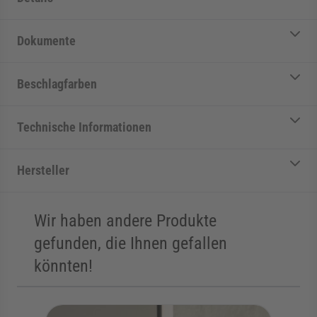
Dokumente
Beschlagfarben
Technische Informationen
Hersteller
Wir haben andere Produkte
gefunden, die Ihnen gefallen
könnten!
Die Navigation durch die Elemente des Karussells ist mit der Tab
Karussell überspringen