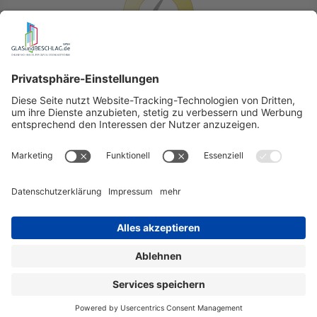
LIEFERLÄNDER
GLASundBESCHLAG.de
Hersteller
Beratung
FAQ
Glossar
Kontakt
Newsletter
TEAM
Widerruf
Lieferung & Versandkosten
Auslandversand
Erklärung zur Barrierefreiheit (BFSG)
Datenschutz
AGB
Impressum
In den Warenkorb
Menge