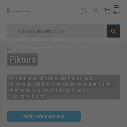
Direkt zum Inhalt
Menü
Suche
...
Hersteller - GLASundBESCHLAG.de
Piktura
Piktura
rmenü für Kategorie Glastüren anzeigen
Der traditionsreiche Hersteller Piktura fertigt
hochwertige Glastüren und Glasschiebetüren für den
Innenbereich an sowie Holzriegel- und
rmenü für Kategorie Glasduschen anzeigen
Holzelementetüren.
rmenü für Kategorie Beschläge anzeigen
Mehr Informationen