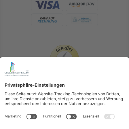
LIEFERLÄNDER
GLASundBESCHLAG.de