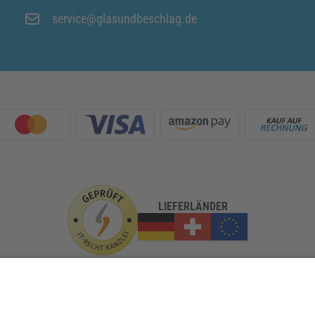
service@glasundbeschlag.de
LIEFERLÄNDER