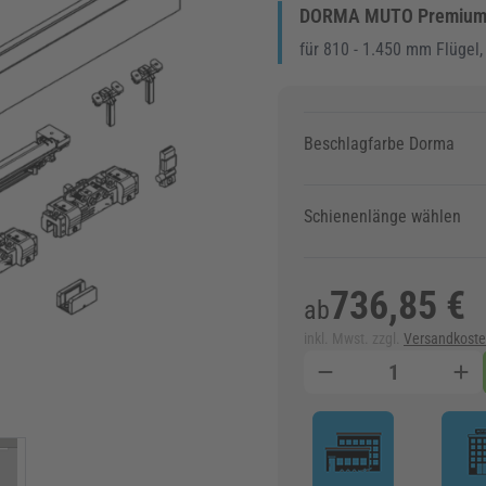
DORMA MUTO Premium XL
für 810 - 1.450 mm Flügel,
Beschlagfarbe Dorma
Schienenlänge wählen
736,85 €
ab
inkl. Mwst. zzgl.
Versandkost
Menge
w larger image