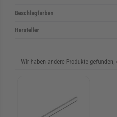
Beschlagfarben
Hersteller
Wir haben andere Produkte gefunden, d
Die Navigation durch die Elemente des Karussells ist mit de
Karussell überspringen