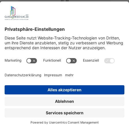
Griffstangenpaar Manet aus Edelstahl, in
verschiedenen Längen
für 8, 10 und 12 mm Glas
Art.-Nr.:
21.247-21.276
185,64 €
ab
wird bestellt für Sie
Details