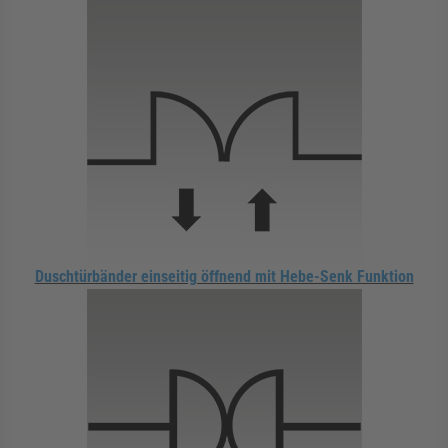
Duschtürbänder einseitig öffnend mit Hebe-Senk Funktion