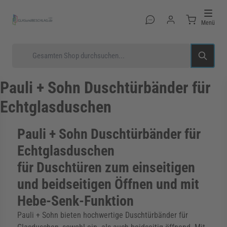
Direkt zum Inhalt
Menü
Suche
Pauli + Sohn Duschtürbänder für
Echtglasduschen
rmenü für Kategorie Glastüren anzeigen
Pauli + Sohn Duschtürbänder für
Echtglasduschen
rmenü für Kategorie Glasduschen anzeigen
für Duschtüren zum einseitigen
und beidseitigen Öffnen und mit
Hebe-Senk-Funktion
rmenü für Kategorie Beschläge anzeigen
Pauli + Sohn bieten hochwertige Duschtürbänder für