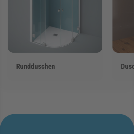
Rundduschen
Dus