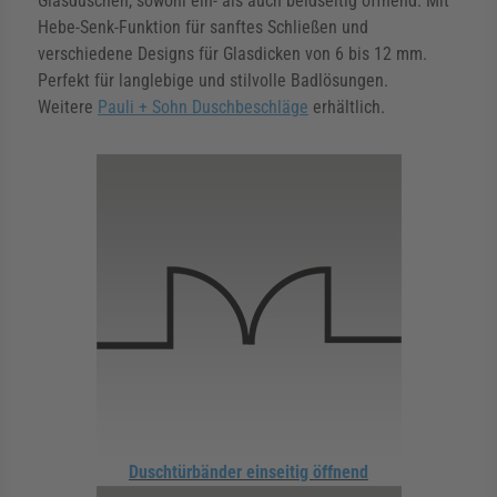
Glasduschen, sowohl ein- als auch beidseitig öffnend. Mit
Hebe-Senk-Funktion für sanftes Schließen und
rmenü für Kategorie Zargen anzeigen
verschiedene Designs für Glasdicken von 6 bis 12 mm.
Perfekt für langlebige und stilvolle Badlösungen.
Weitere
Pauli + Sohn Duschbeschläge
erhältlich.
rmenü für Kategorie Aussenverglasung anzei
rmenü für Kategorie Angebote anzeigen
Duschtürbänder einseitig öffnend